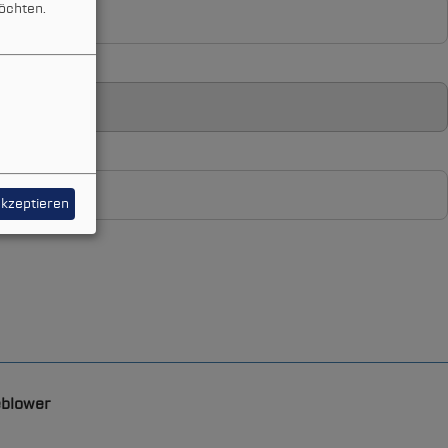
öchten.
akzeptieren
eblower