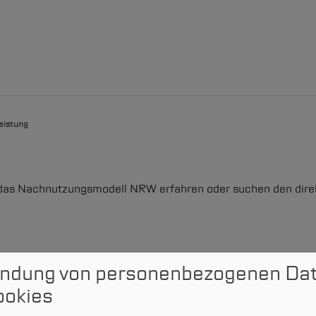
eistung
Leistungsportfolio
Kommunalvertreter & Onlinezugang
 das Nachnutzungsmodell NRW erfahren oder suchen den dire
Projektanfrage
Karriere
Suchen
ndung von personenbezogenen Da
ookies
Informationen zur Barrierefreiheit