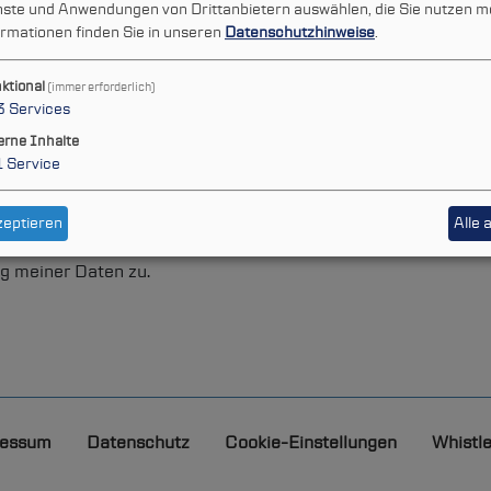
Leichte Sprache
enste und Anwendungen von Drittanbietern auswählen, die Sie nutzen m
rmationen finden Sie in unseren
Datenschutzhinweise
.
ktional
(immer erforderlich)
3
Services
erne Inhalte
1
Service
zeptieren
Alle 
g meiner Daten zu.
essum
Datenschutz
Cookie-Einstellungen
Whistl