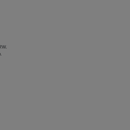
RW.
e
.