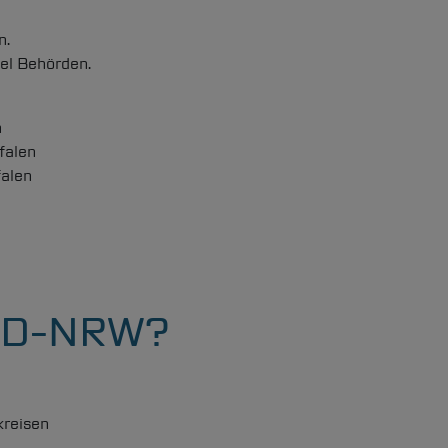
Leichte Sprache
n.
iel Behörden.
n
falen
falen
 D-NRW?
kreisen