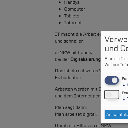
Handys
Computer
Tablets
Internet
IT macht die Arbeit einfacher
Verwe
und schneller.
und C
d-NRW
hilft auch:
Bitte die Di
bei der
Digitalisierung
.
Weitere Info
Das ist ein schweres Wort.
Es bedeutet:
Fun
↓
Arbeiten werden mit Computern
Ext
und dem Internet gemacht.
↓
Man sagt dann:
Man arbeitet digital.
Auswahl ak
Durch die Hilfe von
d-NRW