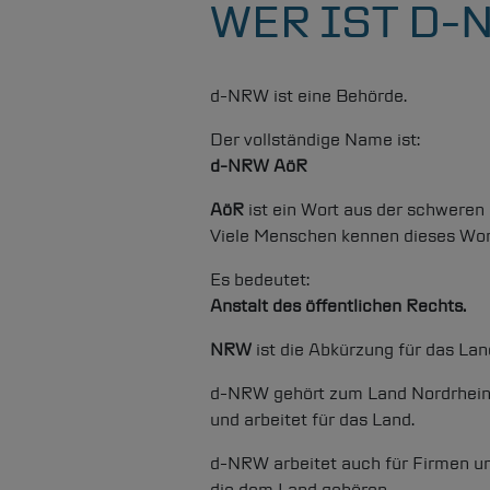
WER IST D-
d-NRW
ist eine Behörde.
Der vollständige Name ist:
d-NRW
AöR
AöR
ist ein Wort aus der schweren
Viele Menschen kennen dieses Wort
Es bedeutet:
Anstalt des öffentlichen Rechts.
NRW
ist die Abkürzung für das La
d-NRW
gehört zum Land Nordrhei
und arbeitet für das Land.
d-NRW
arbeitet auch für Firmen u
die dem Land gehören.