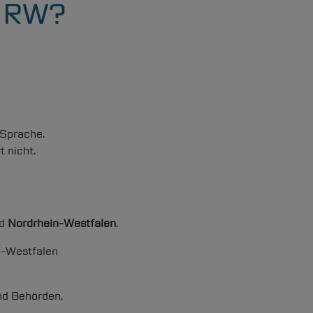
NRW?
 Sprache.
Leistungsportfolio
 nicht.
Kommunalvertreter & Onlinezugang
Projektanfrage
nd
Nordrhein-Westfalen
.
Karriere
n-Westfalen
Suchen
nd Behörden,
Informationen zur Barrierefreiheit