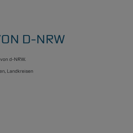
VON D-NRW
 von
d-NRW
.
en, Landkreisen