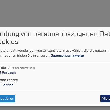
ndung von personenbezogenen Da
ookies
enste und Anwendungen von Drittanbietern auswählen, die Sie nutzen m
rmationen finden Sie in unseren
Datenschutzhinweise
.
ktional
(immer erforderlich)
3
Services
erne Inhalte
1
Service
zeptieren
Alle 