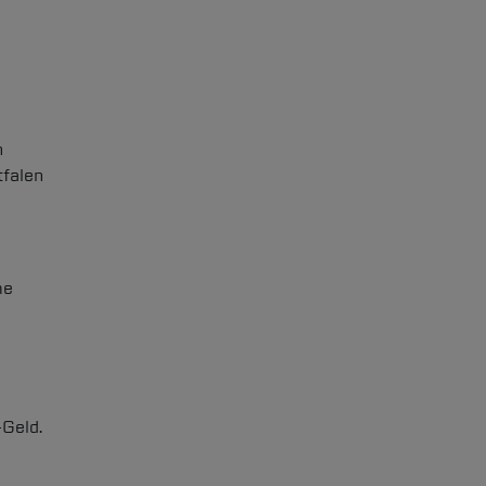
n
tfalen
me
-Geld.