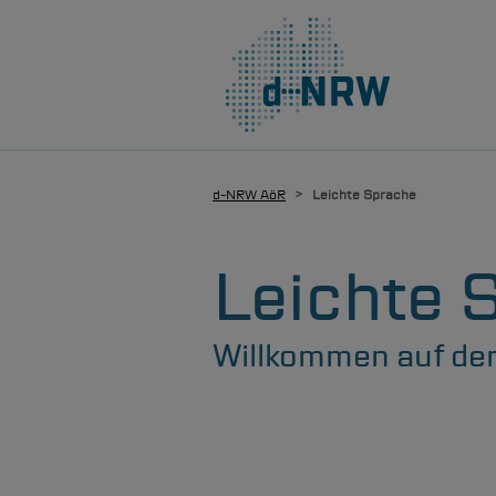
Hauptnavigation
Direkt zum Inhalt
d-NRW
AöR
Leichte Sprache
Leichte 
Willkommen auf der