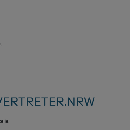
e
.
ERTRETER.NRW
elle.