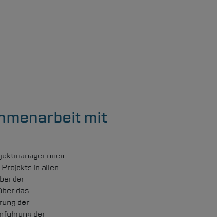
mmenarbeit mit
rojektmanagerinnen
rojekts in allen
bei der
über das
rung der
nführung der