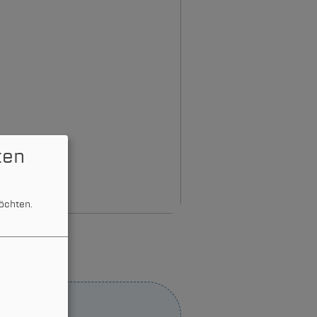
ten
öchten.