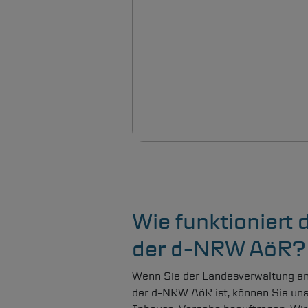
Wie funktioniert
der
d-NRW
AöR?
Wenn Sie der Landesverwaltung a
der
d-NRW
AöR ist, können Sie un