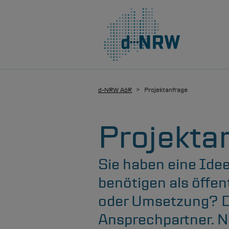
Hauptnavigation
Direkt zum Inhalt
d-NRW
AöR
Projektanfrage
Projekta
Sie haben eine Idee
benötigen als öffen
oder Umsetzung? Da
Ansprechpartner. N