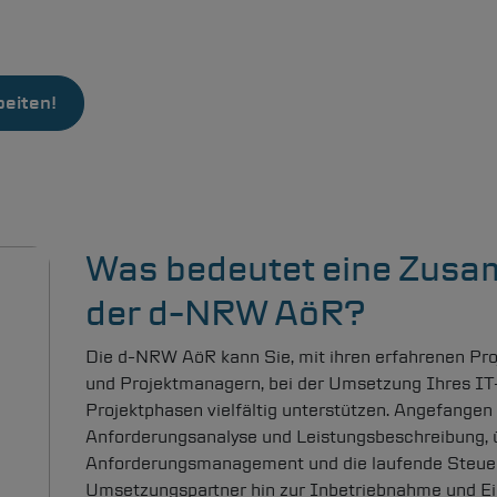
eiten!
Leistungsportfolio
Kommunalvertreter & Onlinezugang
Projektanfrage
Karriere
Was bedeutet eine Zusa
Suchen
der
d-NRW
AöR?
Die
d-NRW
AöR kann Sie, mit ihren erfahrenen P
Informationen zur Barrierefreiheit
und Projektmanagern, bei der Umsetzung Ihres IT-P
Leichte Sprache
Projektphasen vielfältig unterstützen. Angefangen 
Anforderungsanalyse und Leistungsbeschreibung, 
Anforderungsmanagement und die laufende Steue
Umsetzungspartner hin zur Inbetriebnahme und Ei