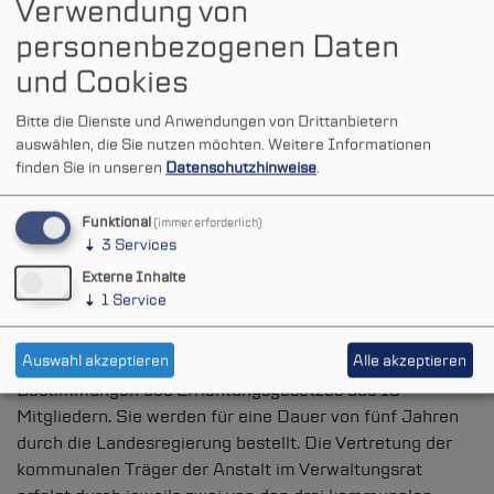
Verwendung von
Gemeinden, Kreise und Landschaftsverbände des Landes
personenbezogenen Daten
Nordrhein-Westfalen, die der Anstalt beigetreten sind.
und Cookies
Mehr erfahren
Bitte die Dienste und Anwendungen von Drittanbietern
auswählen, die Sie nutzen möchten.
Weitere Informationen
finden Sie in unseren
Datenschutzhinweise
.
Funktional
(immer erforderlich)
↓
3
Services
Der Verwaltungsrat der
Externe Inhalte
↓
1
Service
d-NRW
AöR
Auswahl akzeptieren
Alle akzeptieren
Der Verwaltungsrat der
d-NRW
AöR besteht nach den
Bestimmungen des Errichtungsgesetzes aus 13
Mitgliedern. Sie werden für eine Dauer von fünf Jahren
durch die Landesregierung bestellt. Die Vertretung der
kommunalen Träger der Anstalt im Verwaltungsrat