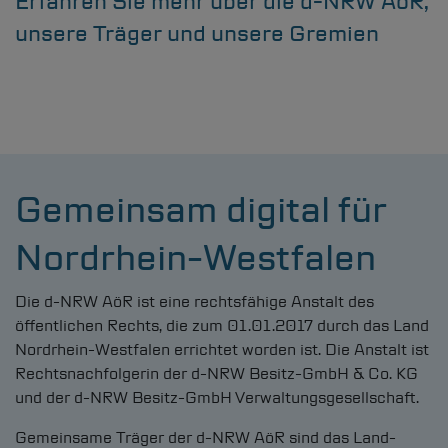
Erfahren Sie mehr über die
d-NRW
AöR,
unsere Träger und unsere Gremien
Gemeinsam digital für
Nordrhein-Westfalen
Die
d-NRW
AöR ist eine rechtsfähige Anstalt des
Leistungsportfolio
öffentlichen Rechts, die zum 01.01.2017 durch das Land
Nordrhein-Westfalen errichtet worden ist. Die Anstalt ist
Kommunalvertreter & Onlinezugang
Rechtsnachfolgerin der
d-NRW
Besitz-GmbH & Co. KG
Projektanfrage
und der
d-NRW
Besitz-GmbH Verwaltungsgesellschaft.
Karriere
Gemeinsame Träger der
d-NRW
AöR sind das Land-