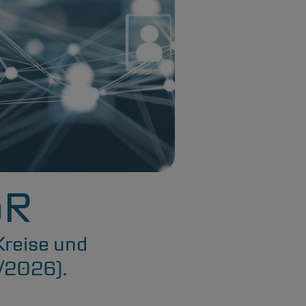
öR
Kreise und
/2026).