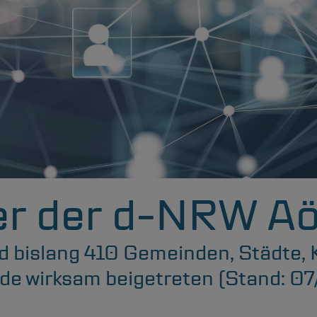
Projektanfrage
Karriere
Suchen
Informationen zur Barrierefreiheit
Leichte Sprache
er der
d-NRW
A
d bislang 410 Gemeinden, Städte, 
e wirksam beigetreten (Stand: 07