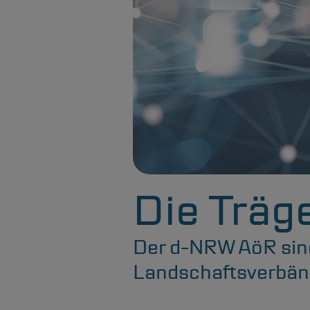
Die Träg
Der
d-NRW
AöR sin
Landschaftsverbänd