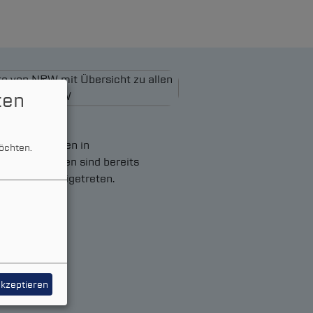
ten
ller Kommunen in
öchten.
hein-Westfalen sind bereits
-NRW
AöR beigetreten.
akzeptieren