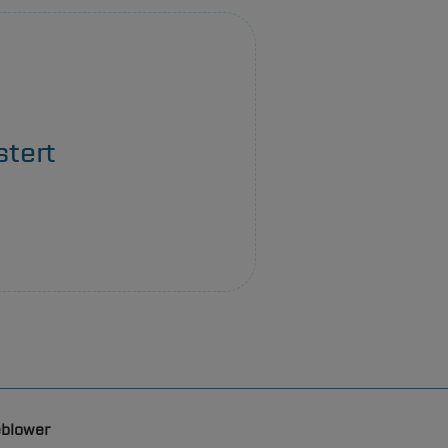
stert
eblower