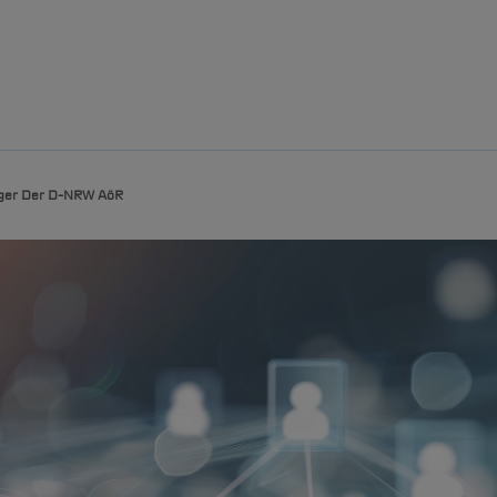
äger Der D-NRW AöR
Leistungsportfolio
Kommunalvertreter & Onlinezugang