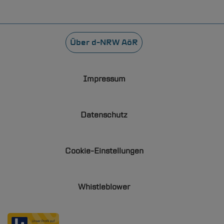
Suche
Fußzeile
Informationen zur
Über
d-NRW
AöR
Leichte
Impressum
Datenschutz
Cookie-Einstellungen
Whistleblower