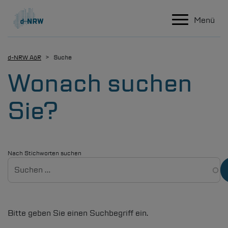
Hauptnavigation
Direkt zum Inhalt
Menü
d-NRW
AöR
Suche
Wonach suchen
Sie?
Leistungsportf
Nach Stichworten suchen
Kommunalvertreter & 
Projektanfr
Bitte geben Sie einen Suchbegriff ein.
Karriere