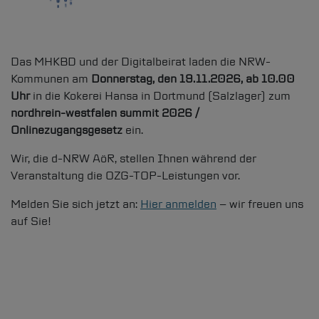
Leistungsportfolio
Das MHKBD und der Digitalbeirat laden die NRW-
Kommunalvertreter & Onlinezugang
Kommunen am
Donnerstag, den 19.11.2026, ab 10.00
Projektanfrage
Uhr
in die Kokerei Hansa in Dortmund (Salzlager) zum
nordhrein-westfalen summit 2026 /
Karriere
Onlinezugangsgesetz
ein.
Suchen
Wir, die
d-NRW
AöR, stellen Ihnen während der
Veranstaltung die OZG-TOP-Leistungen vor.
Informationen zur Barrierefreiheit
Melden Sie sich jetzt an:
Hier anmelden
– wir freuen uns
Leichte Sprache
auf Sie!