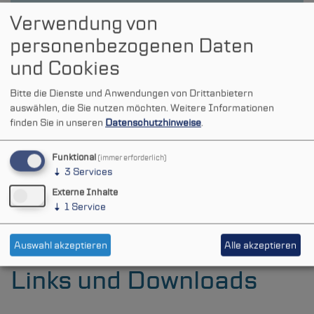
Konsumenten, wie etwa an die 115-Servicecenter.
Verwendung von
Zudem ermöglichen diese Daten präzise
personenbezogenen Daten
statistische Auswertungen darüber, welche
Leistungen an welchen Orten bereits digital
und Cookies
verfügbar sind.
Bitte die Dienste und Anwendungen von Drittanbietern
Die verschiedenen Möglichkeiten der
auswählen, die Sie nutzen möchten.
Weitere Informationen
automatisierten Datenübermittlung und
finden Sie in unseren
Datenschutzhinweise
.
weiterführende Informationen zum Portalverbund
finden Sie im
Handbuch zur Teilnahme am
Funktional
(immer erforderlich)
Portalverbund NRW
.
↓
3
Services
Externe Inhalte
↓
1
Service
Auswahl akzeptieren
Alle akzeptieren
Links und Downloads