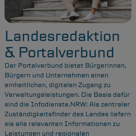
Landesredaktion
& Portalverbund
Leistungsportfolio
Der Portalverbund bietet Bürgerinnen,
Kommunalvertreter & Onlinezugang
Bürgern und Unternehmen einen
Projektanfrage
einheitlichen, digitalen Zugang zu
Verwaltungsleistungen. Die Basis dafür
Karriere
sind die Infodienste.NRW: Als zentraler
Suchen
Zuständigkeitsfinder des Landes liefern
sie alle relevanten Informationen zu
Informationen zur Barrierefreiheit
Leistungen und regionalen
Leichte Sprache