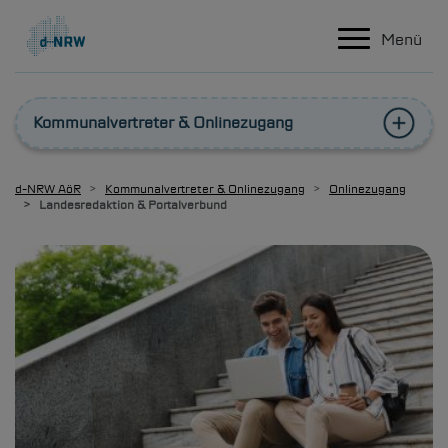
Hauptnavigation
Direkt zum Inhalt
Menü
Kommunalvertreter & Onlinezugang
d-NRW
AöR
Kommunalvertreter & Onlinezugang
Onlinezugang
Landesredaktion & Portalverbund