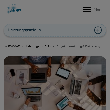
Hauptnavigation
Direkt zum Inhalt
Menü
Leistungsportfolio
d-NRW
AöR
Leistungsportfolio
Projektumsetzung & Betreuung