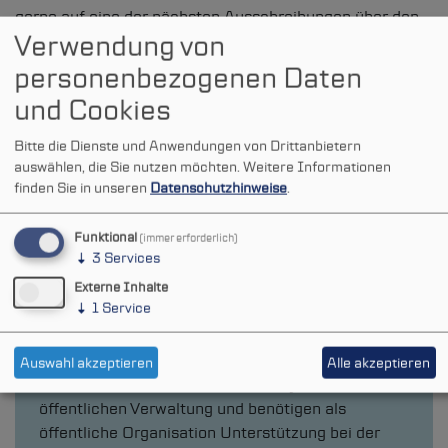
gerne auf eine der nächsten Ausschreibungen über den
Verwendung von
Vergabemarktplatz NRW.
personenbezogenen Daten
und Cookies
Bitte die Dienste und Anwendungen von Drittanbietern
auswählen, die Sie nutzen möchten.
Weitere Informationen
finden Sie in unseren
Datenschutzhinweise
.
Brauchen Sie
Funktional
(immer erforderlich)
Unterstützung bei der
↓
3
Services
Externe Inhalte
Digitalisierung der
↓
1
Service
Verwaltung in NRW?
Auswahl akzeptieren
Alle akzeptieren
Sie haben eine Idee für ein IT-Projekt in der
öffentlichen Verwaltung und benötigen als
öffentliche Organisation Unterstützung bei der