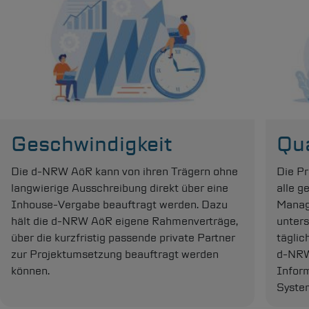
Geschwindigkeit
Qua
Die
d-NRW
AöR kann von ihren Trägern ohne
Die Pr
langwierige Ausschreibung direkt über eine
alle g
Inhouse-Vergabe beauftragt werden. Dazu
Manage
hält die
d-NRW
AöR eigene Rahmenverträge,
unters
über die kurzfristig passende private Partner
täglic
zur Projektumsetzung beauftragt werden
d-NR
können.
Infor
Syste