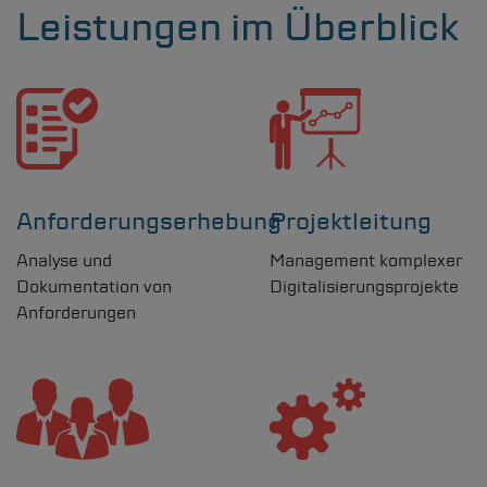
Leistungen im Überblick
Leistungsportfolio
Kommunalvertreter & Onlinezugang
Anforderungserhebung
Projektleitung
Projektanfrage
Analyse und
Management komplexer
Karriere
Dokumentation von
Digitalisierungsprojekte
Anforderungen
Suchen
Informationen zur Barrierefreiheit
Leichte Sprache